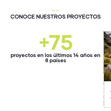
CONOCE NUESTROS PROYECTOS
+75
proyectos en los últimos 14 años en
8 países
ATENCIO
LESS
LOH
MINISTERIO
SOCIAL
ENE
DE MINAS Y
INTEGRA
SUC
INSTITUTO DE
ENERGÍA
CIA LTDA
COL
INVESTIGACIONES
AMBIENTALES DEL