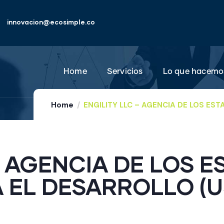
innovacion@ecosimple.co
Home
Servicios
Lo que hacemo
Home
ENGILITY LLC – AGENCIA DE LOS ES
– AGENCIA DE LOS 
 EL DESARROLLO (U