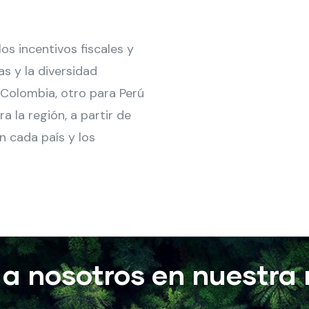
s incentivos fiscales y
s y la diversidad
 Colombia, otro para Perú
 la región, a partir de
n cada país y los
 a nosotros en nuestra 