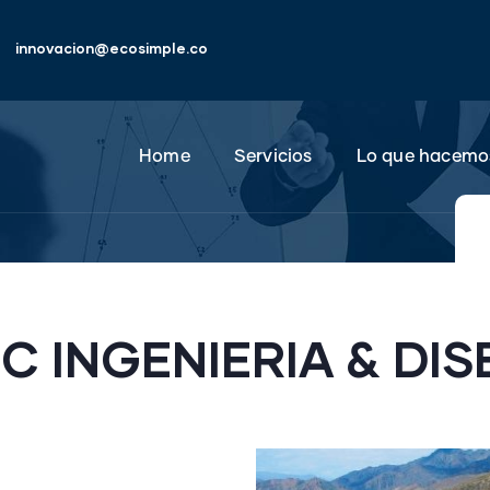
innovacion@ecosimple.co
Home
Servicios
Lo que hacemo
C INGENIERIA & DIS