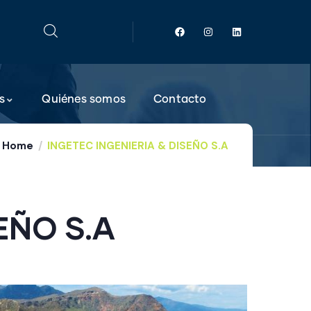
s
Quiénes somos
Contacto
Home
INGETEC INGENIERIA & DISEÑO S.A
EÑO S.A