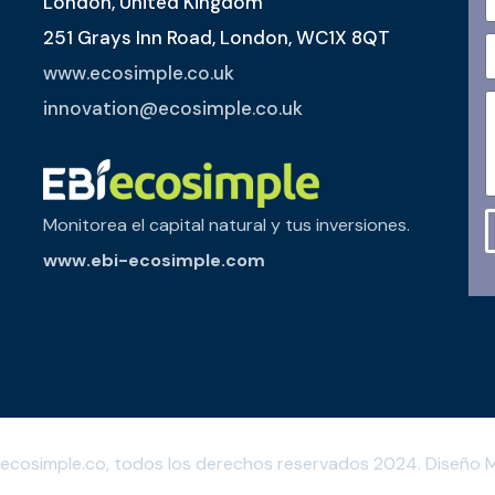
London, United Kingdom
251 Grays Inn Road, London, WC1X 8QT
www.ecosimple.co.uk
innovation@ecosimple.co.uk
Monitorea el capital natural y tus inversiones.
www.ebi-ecosimple.com
 ecosimple.co, todos los derechos reservados 2024. Diseño
M