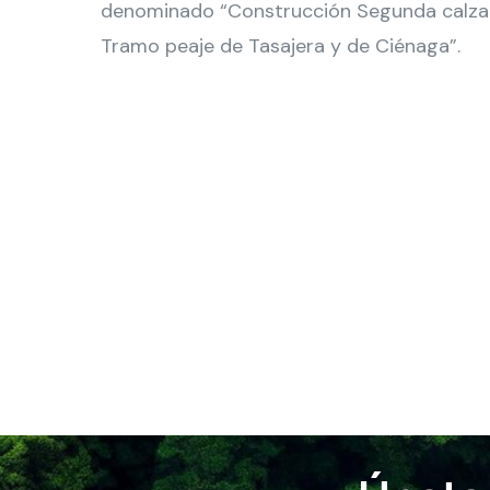
denominado “Construcción Segunda calzad
Tramo peaje de Tasajera y de Ciénaga”.