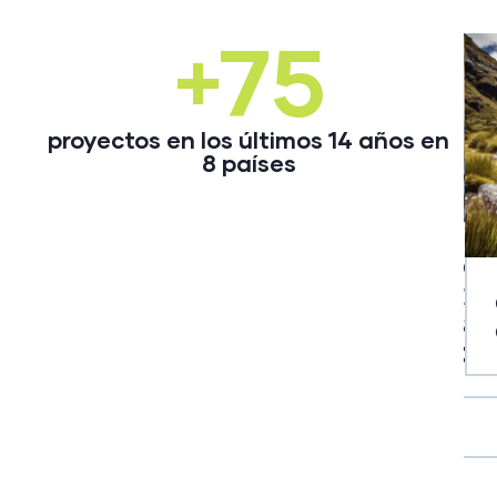
+75
proyectos en los últimos 14 años en
8 países
ATENCIO
LESS
LOH
MINISTERIO
SOCIAL
ENE
DE MINAS Y
INTEGRA
SUC
INSTITUTO DE
ENERGÍA
CIA LTDA
COL
INVESTIGACIONES
AMBIENTALES DEL
PACÍFICO (IIAP)